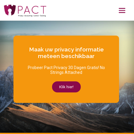
Maak uw privacy informatie
meteen beschikbaar
Probeer Pact Privacy 30 Dagen Gratis! No
Strings Attached
Klik hier!