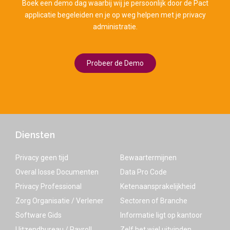
Boek een demo dag waarbij wij je persoonlijk door de Pact
applicatie begeleiden en je op weg helpen met je privacy
administratie.
Probeer de Demo
Diensten
Privacy geen tijd
Bewaartermijnen
Overal losse Documenten
Data Pro Code
Privacy Professional
Ketenaansprakelijkheid
Zorg Organisatie / Verlener
Sectoren of Branche
Software Gids
Informatie ligt op kantoor
Uitzendbureau / Payroll
Zelf het wiel uitvinden